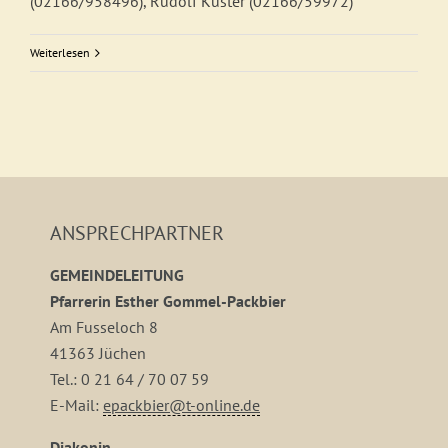
(02166/958496), Rudolf Küster (02166/59972)
Weiterlesen
ANSPRECHPARTNER
GEMEINDELEITUNG
Pfarrerin Esther Gommel-Packbier
Am Fusseloch 8
41363 Jüchen
Tel.: 0 21 64 / 70 07 59
E-Mail:
epackbier@t-online.de
Diakonin