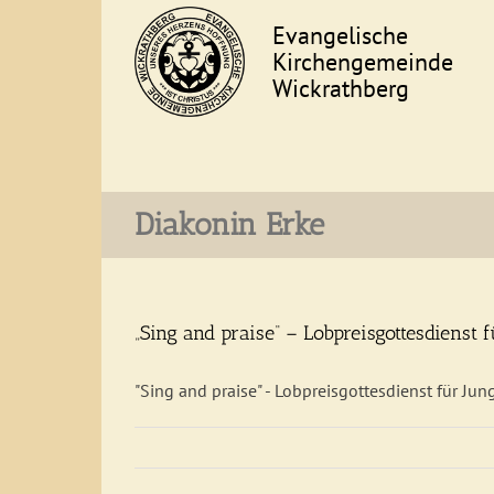
Skip
to
content
Diakonin Erke
„Sing and praise“ – Lobpreisgottesdienst
"Sing and praise" - Lobpreisgottesdienst für Jun