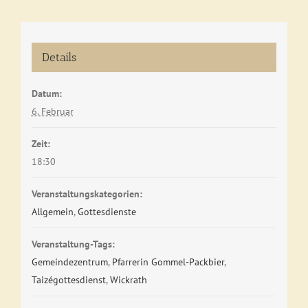
Details
Datum:
6. Februar
Zeit:
18:30
Veranstaltungskategorien:
Allgemein
,
Gottesdienste
Veranstaltung-Tags:
Gemeindezentrum
,
Pfarrerin Gommel-Packbier
,
Taizégottesdienst
,
Wickrath