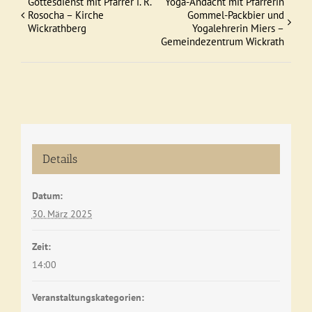
Gottesdienst mit Pfarrer i. R.
Yoga-Andacht mit Pfarrerin
Veranstaltung
Rosocha – Kirche
Gommel-Packbier und
Wickrathberg
Yogalehrerin Miers –
Navigation
Gemeindezentrum Wickrath
Details
Datum:
30. März 2025
Zeit:
14:00
Veranstaltungskategorien: