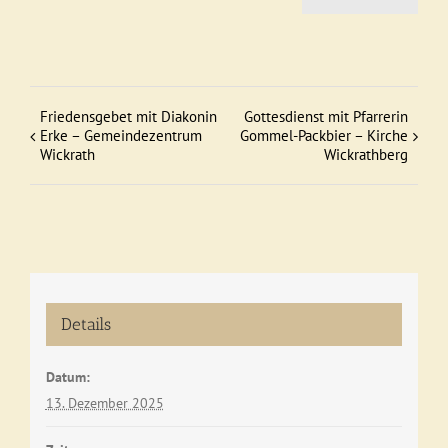
Friedensgebet mit Diakonin
Gottesdienst mit Pfarrerin
Veranstaltung
Erke – Gemeindezentrum
Gommel-Packbier – Kirche
Wickrath
Wickrathberg
Navigation
Details
Datum:
13. Dezember 2025