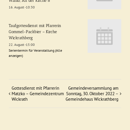
Wanlo, An der Kirche 8
16. August -10:30
Taufgottesdienst mit Pfarrerin
Gommel-Packbier – Kirche
Wickrathberg
22. August -15:00
Serientermin für Veranstaltung
(Alle
anzeigen)
Gottesdienst mit Pfarrerin
Gemeindeversammlung am
Veranstaltung
Matzko – Gemeindezentrum
Sonntag, 30. Oktober 2022 –
Wickrath
Gemeindehaus Wickrathberg
Navigation