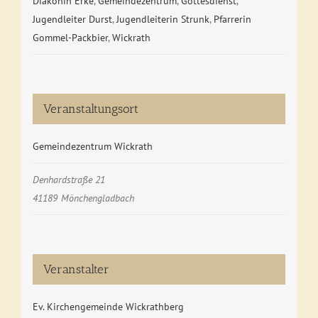
Diakonin Erke
,
Gemeindezentrum
,
Gottesdienst
,
Jugendleiter Durst
,
Jugendleiterin Strunk
,
Pfarrerin
Gommel-Packbier
,
Wickrath
Veranstaltungsort
Gemeindezentrum Wickrath
Denhardstraße 21
41189
Mönchengladbach
Veranstalter
Ev. Kirchengemeinde Wickrathberg