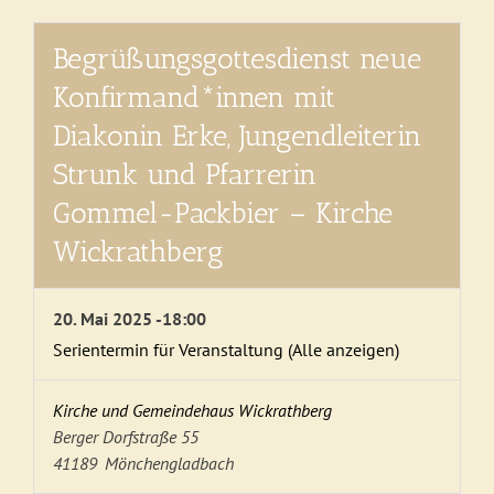
Begrüßungsgottesdienst neue
Konfirmand*innen mit
Diakonin Erke, Jungendleiterin
Strunk und Pfarrerin
Gommel-Packbier – Kirche
Wickrathberg
20. Mai 2025 -18:00
Serientermin für Veranstaltung
(Alle anzeigen)
Kirche und Gemeindehaus Wickrathberg
Berger Dorfstraße 55
41189
Mönchengladbach